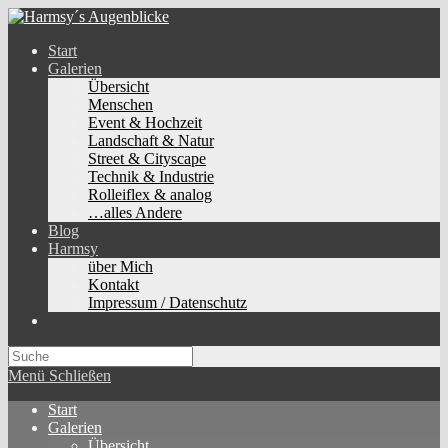
Zum
Inhalt
Start
springen
Galerien
Übersicht
Menschen
Event & Hochzeit
Landschaft & Natur
Street & Cityscape
Technik & Industrie
Rolleiflex & analog
…alles Andere
Blog
Harmsy
über Mich
Kontakt
Impressum / Datenschutz
Toggle
website
search
Menü
Schließen
Start
Galerien
Übersicht