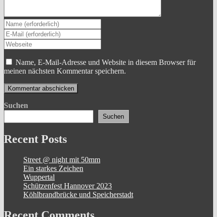
Gib
deinen
Gib
Namen
deine
Gib
oder
E-
deine
Benutzernamen
Mail-
Website-
Name, E-Mail-Adresse und Website in diesem Browser für
zum
Adresse
URL
meinen nächsten Kommentar speichern.
Kommentieren
zum
ein
ein
Kommentieren
(optional)
ein
Suchen
Suchen
Recent Posts
Street @ night mit 50mm
Ein starkes Zeichen
Wuppertal
Schützenfest Hannover 2023
Köhlbrandbrücke und Speicherstadt
Recent Comments