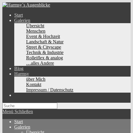
Zum
Inhalt
Start
springen
Galerien
Übersicht
Menschen
Event & Hochzeit
Landschaft & Natur
Street & Cityscape
Technik & Industrie
Rolleiflex & analog
…alles Andere
Blog
Harmsy
über Mich
Kontakt
Impressum / Datenschutz
Toggle
website
search
Menü
Schließen
Start
Galerien
Übersicht