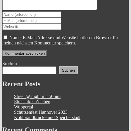
Gib
deinen
Gib
Namen
deine
Gib
oder
E-
deine
Benutzernamen
Mail-
Website-
Name, E-Mail-Adresse und Website in diesem Browser für
zum
Adresse
URL
meinen nächsten Kommentar speichern.
Kommentieren
zum
ein
ein
Kommentieren
(optional)
ein
Suchen
Suchen
Recent Posts
Street @ night mit 50mm
Ein starkes Zeichen
Wuppertal
Schützenfest Hannover 2023
Köhlbrandbrücke und Speicherstadt
Recent Comments